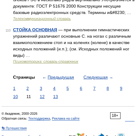
документе: ГОСТ Р 51676 2000 Конструкции несущие
базовые радиоэлектронных средств. Термины и&#8230; …
Телекоммуникационный словарь
СТОЙКА ОСНОВНАЯ
— при выполнении гимнастических
110
упражнений различают основные С. на ногах с различным
взаимоположением стоп и на коленях (колене) в качестве
исходных положений (и.п.); (см. Исходных положений ног
виды) …
Психомоторика: cловарь-справочник
Страницы
←
Предыдущая
Следующая
→
1
2
3
4
5
6
7
8
9
10
11
12
13
© Академик, 2000-2026
18+
Обратная связь:
Техподдержка
,
Реклама на сайте
👣 Путешествия