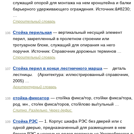
служащий опорой для монтажа на нем кронштейна и балки
барьерного удерживающего ограждения. Источник:&#8230;
…
Строительный словарь
Стойка перильная
— вертикальный несущий элемент
106
перил, закрепленный в пролетном строении или
тротуарном блоке, служащий для опирания на него
поручня. Источник: Справочник дорожных терминов …
Строительный словарь
Стойка перил в конце лестничного марша
— деталь
107
лестницы. (Архитектура: иллюстрированный справочник,
2005) …
Архитектурный словарь
стойка-фиксатор
— сто/йка фикса/тор, сто/йки фикса/тора,
108
род. мн., сто/ек фикса/торов, сто/йлово вы/гульный …
Слитно. Раздельно. Через дефис.
Стойка РЭС
— 1. Корпус шкафа РЭС без дверей или с
109
одной дверью, предназначенный для размещения в нем
блоков РЭС в несколько рядов вертикально Употребляется в